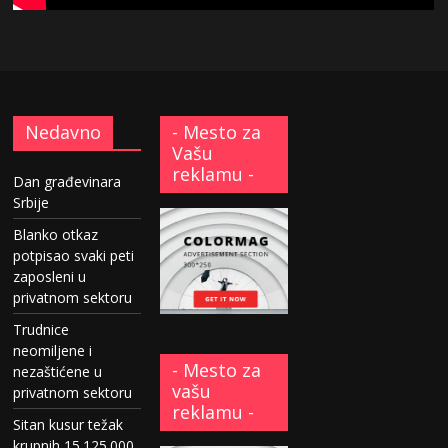
Nedavno
- Mesto za
Vašu
reklamu -
Dan građevinara
Srbije
Blanko otkaz
potpisao svaki peti
zaposleni u
privatnom sektoru
Trudnice
neomiljene i
- Mesto za
nezaštićene u
vašu
privatnom sektoru
reklamu -
Sitan kusur težak
krupnih 15.125.000