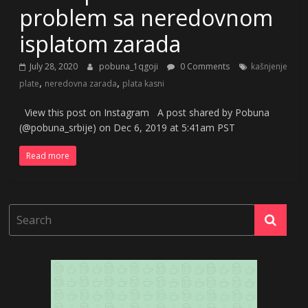
problem sa neredovnom
isplatom zarada
July 28, 2020
pobuna_1qgoji
0 Comments
kašnjenje
,
,
plate
neredovna zarada
plata kasni
View this post on Instagram A post shared by Pobuna
(@pobuna_srbije) on Dec 6, 2019 at 5:41am PST
Read more