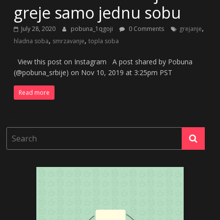
greje samo jednu sobu
,
July 28, 2020
pobuna_1qgoji
0 Comments
grejanje
,
,
hladna soba
smrzavanje
topla soba
View this post on Instagram A post shared by Pobuna
(@pobuna_srbije) on Nov 10, 2019 at 3:25pm PST
Read more