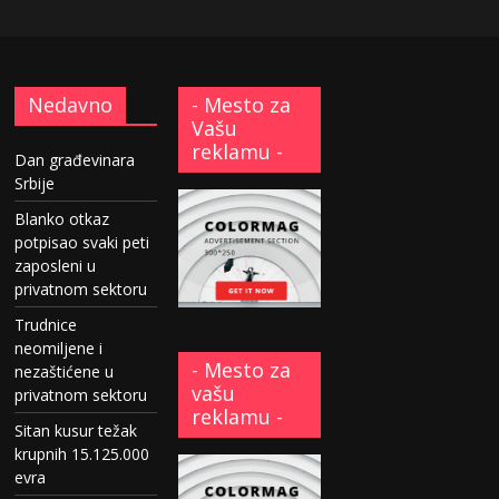
Nedavno
- Mesto za
Vašu
reklamu -
Dan građevinara
Srbije
Blanko otkaz
potpisao svaki peti
zaposleni u
privatnom sektoru
Trudnice
neomiljene i
- Mesto za
nezaštićene u
vašu
privatnom sektoru
reklamu -
Sitan kusur težak
krupnih 15.125.000
evra