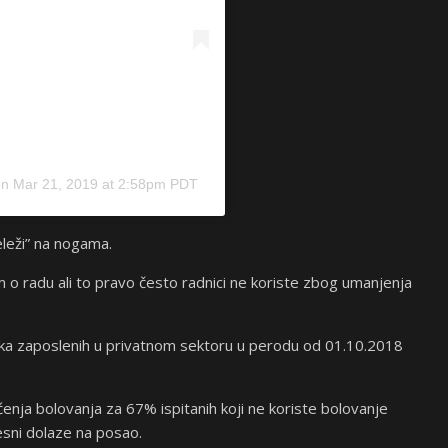
on
Mar 21, 2019 at 2:58pm PDT
leži” na nogama.
o radu ali to pravo često radnici ne koriste zbog umanjenja
nika zaposlenih u privatnom sektoru u perodu od 01.10.2018
ćenja bolovanja za 67% ispitanih koji ne koriste bolovanje
lesni dolaze na posao.