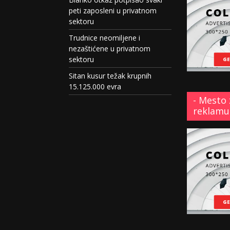
peti zaposleni u privatnom
sektoru
Trudnice neomiljene i
nezaštićene u privatnom
sektoru
Sitan kusur težak krupnih
15.125.000 evra
- Mesto 
reklamu