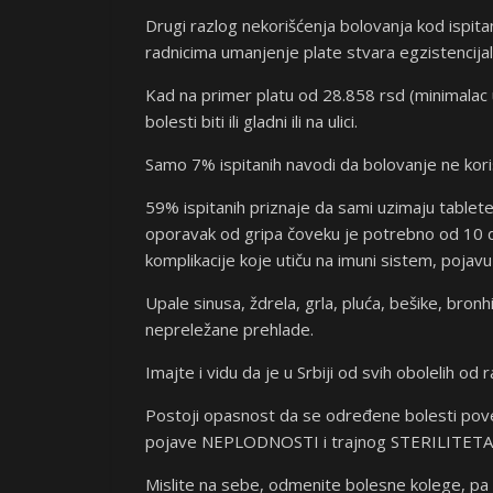
Drugi razlog nekorišćenja bolovanja kod ispitan
radnicima umanjenje plate stvara egzistencija
Kad na primer platu od 28.858 rsd (minimalac 
bolesti biti ili gladni ili na ulici.
Samo 7% ispitanih navodi da bolovanje ne kori
59% ispitanih priznaje da sami uzimaju tablete 
oporavak od gripa čoveku je potrebno od 10 d
komplikacije koje utiču na imuni sistem, pojavu
Upale sinusa, ždrela, grla, pluća, bešike, bronh
nepreležane prehlade.
Imajte i vidu da je u Srbiji od svih obolelih od 
Postoji opasnost da se određene bolesti pove
pojave NEPLODNOSTI i trajnog STERILITETA
Mislite na sebe, odmenite bolesne kolege, pa