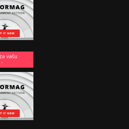
za vašu
 -