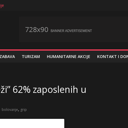
ije
o svaki peti zaposleni u privatnom sektoru
i nezaštićene u privatnom sektoru
upnih 15.125.000 evra
je za knjige po strukturi potrošačke korpe
 ZABAVA
TURIZAM
HUMANITARNE AKCIJE
KONTAKT I DON
ži” 62% zaposlenih u
,
bolovanje
grip