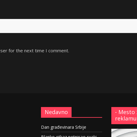
ser for the next time I comment.
Nedavno
- Mesto 
reklamu
Dan građevinara Srbije
Blanko otkaz potpisao svaki