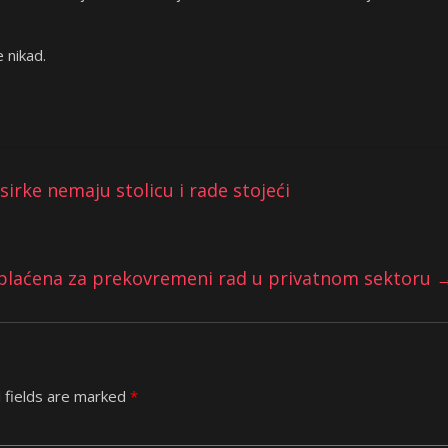
 nikad.
irke nemaju stolicu i rade stojeći
e plaćena za prekovremeni rad u privatnom sektoru
 fields are marked
*