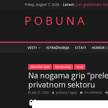
Skip
Friday, August 7, 2026
Latest:
Dan građevinara Srb
to
Blanko otkaz potpisa
content
Trudnice neomiljene 
P O B U N A
Sitan kusur težak kr
Septembarsko odrican
VESTI
ISTRAŽIVANJA
CITATI
HUMOR I
Aktuelne vesti
Istraživanja
Vesti
Na nogama grip “prele
privatnom sektoru
July 27, 2020
pobuna_1qgoji
0 Comments