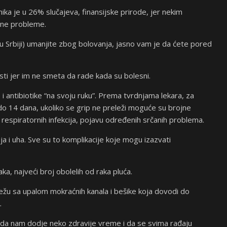
ika je u 26% slučajeva, finansijske prirode, jer nekim
lne probleme.
u Srbiji) umanjite zbog bolovanja, jasno vam je da ćete pored
sti jer im ne smeta da rade kada su bolesni.
i antibiotike “na svoju ruku”. Prema tvrdnjama lekara, za
o 14 dana, ukoliko se grip ne preleži moguće su brojne
 respiratornih infekcija, pojavu određenih srčanih problema.
ija i uha. Sve su to komplikacije koje mogu izazvati
raka, najveći broj obolelih od raka pluća.
žu sa upalom mokraćnih kanala i bešike koja dovodi do
.
 da nam dodje neko zdravije vreme i da se svima rađaju