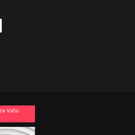
za Vašu
 -