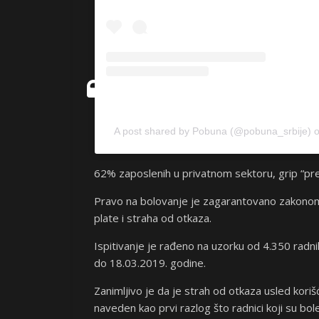
A post shared by Pobuna (@pobuna_srbije)
62% zaposlenih u privatnom sektoru, grip “pre
Pravo na bolovanje je zagarantovano zakonom 
plate i straha od otkaza.
Ispitivanje je rađeno na uzorku od 4.350 rad
do 18.03.2019. godine.
Zanimljivo je da je strah od otkaza usled koriš
naveden kao prvi razlog što radnici koji su bo