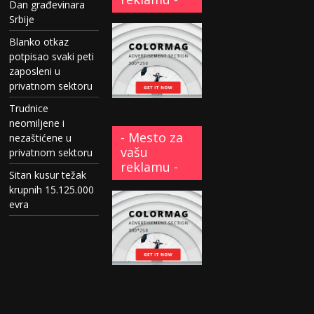
Dan građevinara
Srbije
Blanko otkaz
potpisao svaki peti
zaposleni u
privatnom sektoru
Trudnice
neomiljene i
- Mesto za
nezaštićene u
vašu
privatnom sektoru
reklamu -
Sitan kusur težak
krupnih 15.125.000
evra