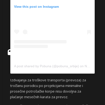
View this post on Instagram
A post shared by Pobuna (@pobuna_srbije)
on
Nov 26, 2019 at 2:54pm PST
Izdvajanja za troškove transporta (prevoza) za
tročlanu porodicu po projekcijama minimalne i
prosečne potrošačke korpe nisu dovoljna za
plaćanje mesečnih karata za prevoz.