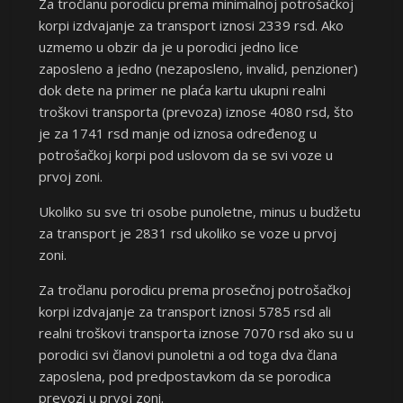
Za tročlanu porodicu prema minimalnoj potrošačkoj
korpi izdvajanje za transport iznosi 2339 rsd. Ako
uzmemo u obzir da je u porodici jedno lice
zaposleno a jedno (nezaposleno, invalid, penzioner)
dok dete na primer ne plaća kartu ukupni realni
troškovi transporta (prevoza) iznose 4080 rsd, što
je za 1741 rsd manje od iznosa određenog u
potrošačkoj korpi pod uslovom da se svi voze u
prvoj zoni.
Ukoliko su sve tri osobe punoletne, minus u budžetu
za transport je 2831 rsd ukoliko se voze u prvoj
zoni.
Za tročlanu porodicu prema prosečnoj potrošačkoj
korpi izdvajanje za transport iznosi 5785 rsd ali
realni troškovi transporta iznose 7070 rsd ako su u
porodici svi članovi punoletni a od toga dva člana
zaposlena, pod predpostavkom da se porodica
prevozi u prvoj zoni.