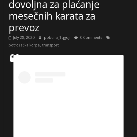
dovoljna za plaćanje
mesečnih karata za
prevoz
July 28, 2020
pobuna_1qgoji
0 Comments
,
potrošačka korpa
transport