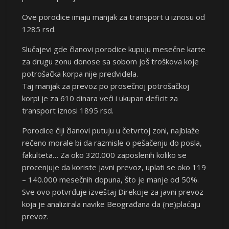
Ove porodice imaju manjak za transport u iznosu od
1285 rsd.
Slučajevi gde članovi porodice kupuju mesečne karte
za drugu zonu donose sa sobom još troškova koje
potrošačka korpa nije predvidela.
Taj manjak za prevoz po prosečnoj potrošačkoj
korpi je za 610 dinara veći i ukupan deficit za
transport iznosi 1895 rsd.
Porodice čiji članovi putuju u četvrtoj zoni, najblaže
rečeno morale bi da razmisle o pešačenju do posla,
fakulteta… Za oko 320.000 zaposlenih koliko se
procenjuje da koriste javni prevoz, uplati se oko 119
– 140.000 mesečnih dopuna, što je manje od 50%.
Sve ovo potvrđuje izveštaj Direkcije za javni prevoz
koja je analizirala navike Beograđana da (ne)plaćaju
prevoz.