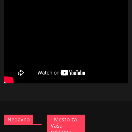
Nedavno
- Mesto za
Vašu
reklamu -