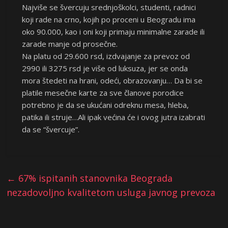
Najviše se švercuju srednjoškolci, studenti, radnici
koji rade na crno, kojih po proceni u Beogradu ima
oko 90.000, kao i oni koji primaju minimalne zarade ili
zarade manje od prosečne.
Na platu od 29.600 rsd, izdvajanje za prevoz od
2990 ili 3275 rsd je više od luksuza, jer se onda
mora štedeti na hrani, odeći, obrazovanju… Da bi se
platile mesečne karte za sve članove porodice
potrebno je da se ukućani odreknu mesa, hleba,
patika ili struje…Ali ipak većina će i ovog jutra izabrati
da se “švercuje”.
←
67% ispitanih stanovnika Beograda
nezadovoljno kvalitetom usluga javnog prevoza