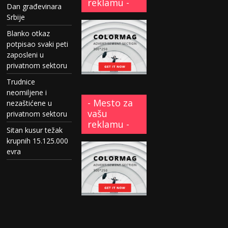
reklamu -
Dan građevinara
Srbije
Blanko otkaz
potpisao svaki peti
zaposleni u
privatnom sektoru
Trudnice
neomiljene i
- Mesto za
nezaštićene u
vašu
privatnom sektoru
reklamu -
Sitan kusur težak
krupnih 15.125.000
evra