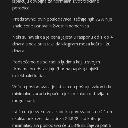
isplaćuju dovoljna za normalan život tročlane
porodice.
Predstavnici ovih poslodavaca, tačnije njih 72% nije
znalo cene osnovnih životnih namernica.
Neki su naveli da je cena jajeta u rasponu od 1 do 4
dinara a neki su istakli da kilogram mesa košta 120
dinara.
Podsećamo da se radi o ljudima koji u svojim
firmama predstavljaju (bar na papiru) najviši
itelektualni kadar.
Većina poslodavaca je istakla da poštuju zakon i da
minimalnu zaradu ispaćuju jer im zakon ostavlja tu
mogućnost.
Ističu da je sve u vezi radnika povezano sa tržištem i
ukoliko neko želi da radi za 24.828 rsd koliki je
minimalac, svi poslodavci će u 53% slučajeva platiti