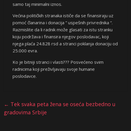
samo taj minimalni iznos.
Većina političkih stranaka ističe da se finansiraju uz
pomoć članarina i donacija ” uspešnih privrednika “.
Razmislite da li radnik može glasati za istu stranku
koju podržava i finansira njegov poslodavac, koji
njega plaća 24.828 rsd a stranci poklanja donaciju od
25.000 evra.
Ko je bitniji stranci i vlasti??? Posvećeno svim
radnicima koji preživljavaju svoje humane
poslodavce.
←
Tek svaka peta žena se oseća bezbedno u
gradovima Srbije