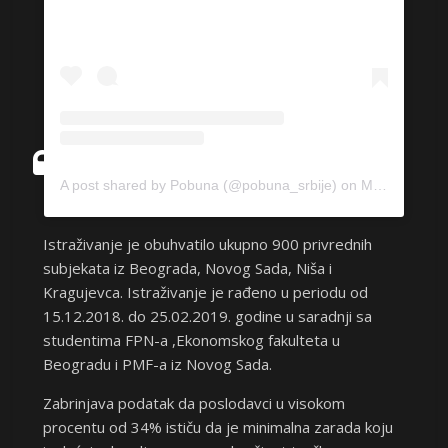
A post shared by Pobuna (@pobuna_srbije)
on
Mar 3, 2019 at 2:59pm PST
Istraživanje je obuhvatilo ukupno 900 privrednih
subjekata iz Beograda, Novog Sada, Niša i
Kragujevca. Istraživanje je rađeno u periodu od
15.12.2018. do 25.02.2019. godine u saradnji sa
studentima FPN-a ,Ekonomskog fakulteta u
Beogradu i PMF-a iz Novog Sada.
Zabrinjava podatak da poslodavci u visokom
procentu od 34% ističu da je minimalna zarada koju