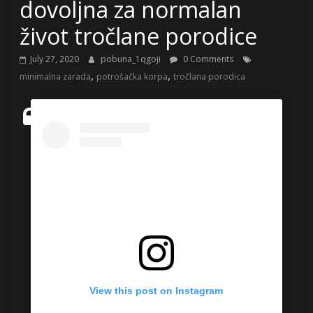
dovoljna za normalan
život tročlane porodice
July 27, 2020
pobuna_1qgoji
0 Comments
,
,
minimalna zarada
potrošačka korpa
tročlana porodica
View this post on Instagram