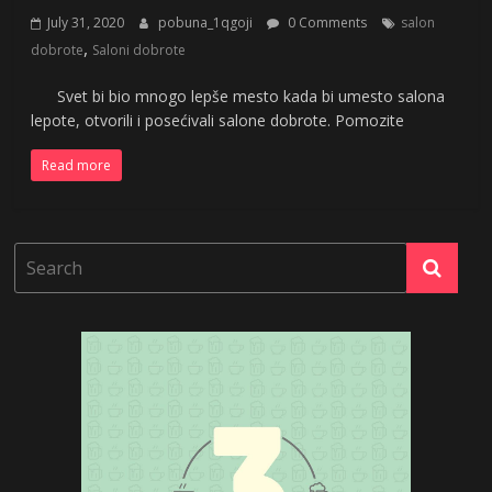
July 31, 2020
pobuna_1qgoji
0 Comments
salon
,
dobrote
Saloni dobrote
Svet bi bio mnogo lepše mesto kada bi umesto salona
lepote, otvorili i posećivali salone dobrote. Pomozite
Read more