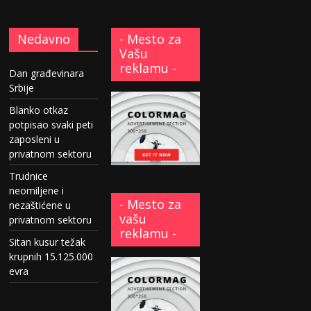
Nedavno
- Mesto za
Vašu
reklamu -
Dan građevinara
Srbije
Blanko otkaz
potpisao svaki peti
zaposleni u
privatnom sektoru
Trudnice
neomiljene i
- Mesto za
nezaštićene u
vašu
privatnom sektoru
reklamu -
Sitan kusur težak
krupnih 15.125.000
evra