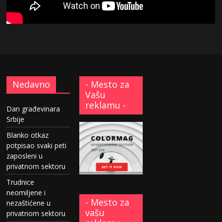
Nedavno
- Mesto za
Vašu
reklamu -
Dan građevinara
Srbije
Blanko otkaz
potpisao svaki peti
zaposleni u
privatnom sektoru
Trudnice
neomiljene i
- Mesto za
nezaštićene u
vašu
privatnom sektoru