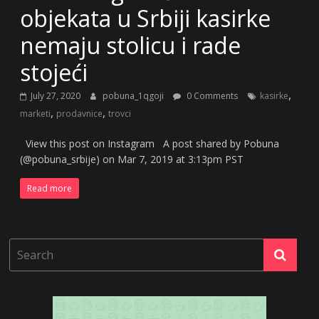
objekata u Srbiji kasirke
nemaju stolicu i rade
stojeći
,
July 27, 2020
pobuna_1qgoji
0 Comments
kasirke
,
,
marketi
prodavnice
trovci
View this post on Instagram A post shared by Pobuna
(@pobuna_srbije) on Mar 7, 2019 at 3:13pm PST
Read more