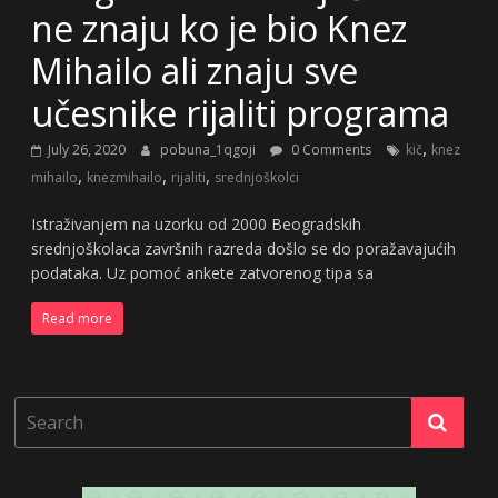
ne znaju ko je bio Knez
Mihailo ali znaju sve
učesnike rijaliti programa
,
July 26, 2020
pobuna_1qgoji
0 Comments
kič
knez
,
,
,
mihailo
knezmihailo
rijaliti
srednjoškolci
Istraživanjem na uzorku od 2000 Beogradskih
srednjoškolaca završnih razreda došlo se do poražavajućih
podataka. Uz pomoć ankete zatvorenog tipa sa
Read more