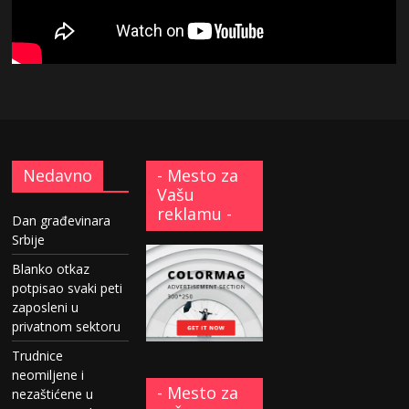
Nedavno
- Mesto za
Vašu
reklamu -
Dan građevinara
Srbije
Blanko otkaz
potpisao svaki peti
zaposleni u
privatnom sektoru
Trudnice
neomiljene i
- Mesto za
nezaštićene u