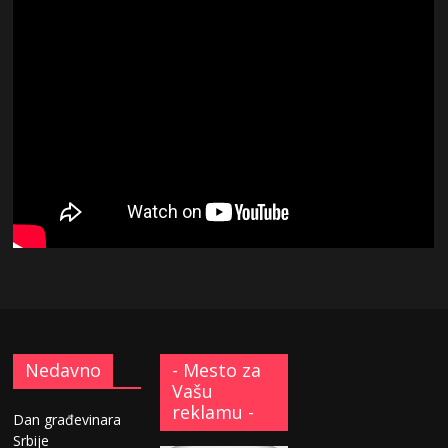
Nedavno
- Mesto za
Vašu
reklamu -
Dan građevinara
Srbije