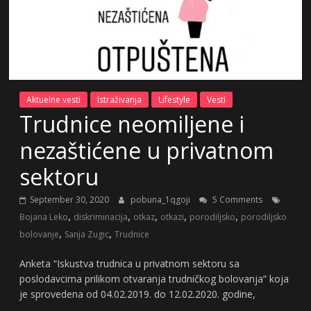
Aktuelne vesti
Istraživanja
Lifestyle
Vesti
Trudnice neomiljene i
nezaštićene u privatnom
sektoru
September 30, 2020
pobuna_1qgoji
5 Comments
,
,
,
,
,
Bojana Leko
diskriminacija
otkaz
otkazi
porodiljsko
porodiljsko
,
,
bolovanje
Sanja Zugic
Trudnice
Anketa “Iskustva trudnica u privatnom sektoru sa
poslodavcima prilikom otvaranja trudničkog bolovanja” koja
je sprovedena od 04.02.2019. do 12.02.2020. godine,