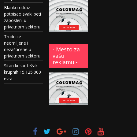
Blanko otkaz
potpisao svaki peti
zaposleni u
privatnom sektoru
Trudnice
neomiljene i
- Mesto za
nezaštićene u
vašu
privatnom sektoru
reklamu -
Sitan kusur težak
krupnih 15.125.000
evra