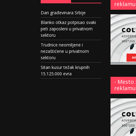
reklamu
Dan građevinara Srbije
Blanko otkaz potpisao svaki
peti zaposleni u privatnom
sektoru
Trudnice neomiljene i
nezaštićene u privatnom
sektoru
Sitan kusur težak krupnih
15.125.000 evra
- Mesto 
reklamu