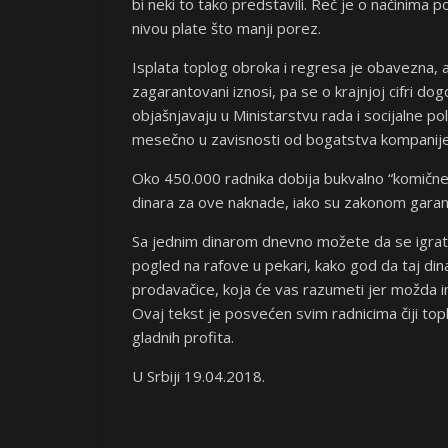
bi neki to tako predstavili. Reč je o načinim
nivou plate što manji porez.
Isplata toplog obroka i regresa je obavezna, a
zagarantovani iznosi, pa se o krajnjoj cifri dog
objašnjavaju u Ministarstvu rada i socijalne p
mesečno u zavisnosti od bogatstva kompanije
Oko 450.000 radnika dobija bukvalno “komične”
dinara za ove naknade, iako su zakonom gara
Sa jednim dinarom dnevno možete da se igrate
pogled na rafove u pekari, kako god da taj di
prodavačice, koja će vas razumeti jer možda ima
Ovaj tekst je posvećen svim radnicima čiji top
gladnih profita.
U Srbiji 19.04.2018.