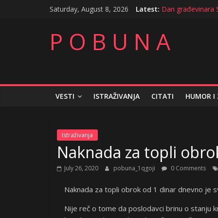
Skip
Saturday, August 8, 2026
Latest:
Dan građevinara S
to
Blanko otkaz potp
content
Trudnice neomilje
P O B U N A
Sitan kusur težak
Septembarsko odri
VESTI
ISTRAŽIVANJA
CITATI
HUMOR I
Istraživanja
Naknada za topli obro
July 26, 2020
pobuna_1qgoji
0 Comments
Naknada za topli obrok od 1 dinar dnevno je s
Nije reč o tome da poslodavci brinu o stanju k