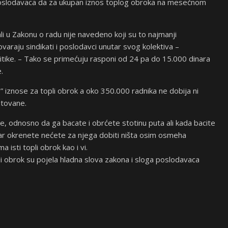
a poslodavaca da za ukupan iznos toplog obroka na mesečnom
li u Zakonu o radu nije navedeno koji su to najmanji
ovaraju sindikati i poslodavci unutar svog kolektiva –
olitike. – Tako se primećuju rasponi od 24 pa do 15.000 dinara
.
 iznose za topli obrok a oko 350.000 radnika ne dobija ni
ntovane.
, odnosno da ga bacate i obrćete stotinu puta ali kada bacite
nar okrenete nećete za njega dobiti ništa osim osmeha
 isti topli obrok kao i vi.
li obrok su pojela hladna slova zakona i sloga poslodavaca