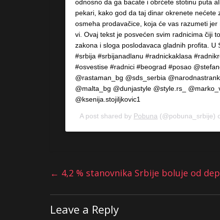
odnosno da ga bacate i obrćete stotinu puta al
pekari, kako god da taj dinar okrenete nećete z
osmeha prodavačice, koja će vas razumeti jer m
vi. Ovaj tekst je posvećen svim radnicima čiji t
zakona i sloga poslodavaca gladnih profita. U 
#srbija #srbijanadlanu #radnickaklasa #radni
#osvestise #radnici #beograd #posao @stefan
@rastaman_bg @sds_serbia @narodnastrank
@malta_bg @dunjastyle @style.rs_ @marko_
@ksenija.stojiljkovic1
A post shared by
Pobuna
(@pobuna_srbije) 
←
4,2 % stanovnika Srbije boluje od dep
Leave a Reply