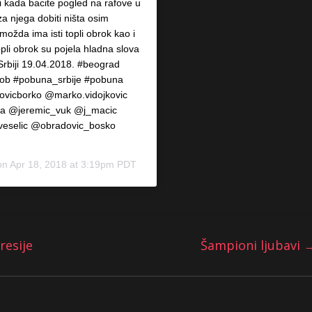
i kada bacite pogled na rafove u
a njega dobiti ništa osim
ožda ima isti topli obrok kao i
opli obrok su pojela hladna slova
Srbiji 19.04.2018. #beograd
krob #pobuna_srbije #pobuna
ovicborko @marko.vidojkovic
a @jeremic_vuk @j_macic
veselic @obradovic_bosko
on
Apr 18, 2018 at 3:19pm PDT
resije
Šampioni ljubavi