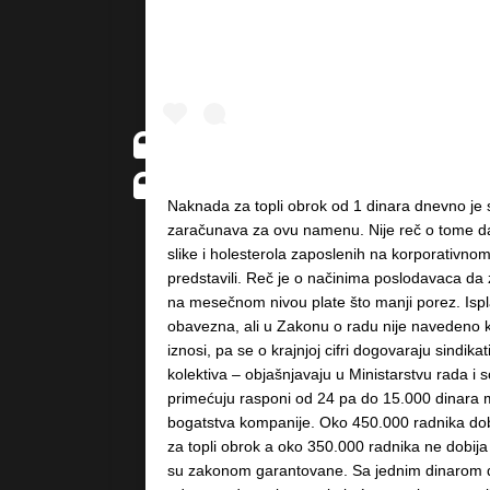
Naknada za topli obrok od 1 dinara dnevno je s
zaračunava za ovu namenu. Nije reč o tome da
slike i holesterola zaposlenih na korporativnom
predstavili. Reč je o načinima poslodavaca da
na mesečnom nivou plate što manji porez. Ispla
obavezna, ali u Zakonu o radu nije navedeno k
iznosi, pa se o krajnjoj cifri dogovaraju sindika
kolektiva – objašnjavaju u Ministarstvu rada i s
primećuju rasponi od 24 pa do 15.000 dinara 
bogatstva kompanije. Oko 450.000 radnika dob
za topli obrok a oko 350.000 radnika ne dobija
su zakonom garantovane. Sa jednim dinarom d