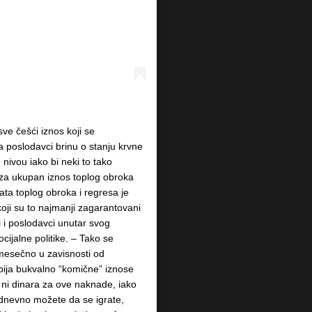
ve češći iznos koji se
 poslodavci brinu o stanju krvne
 nivou iako bi neki to tako
 za ukupan iznos toplog obroka
ta toplog obroka i regresa je
oji su to najmanji zagarantovani
ti i poslodavci unutar svog
ocijalne politike. – Tako se
mesečno u zavisnosti od
ija bukvalno “komične” iznose
 ni dinara za ove naknade, iako
nevno možete da se igrate,