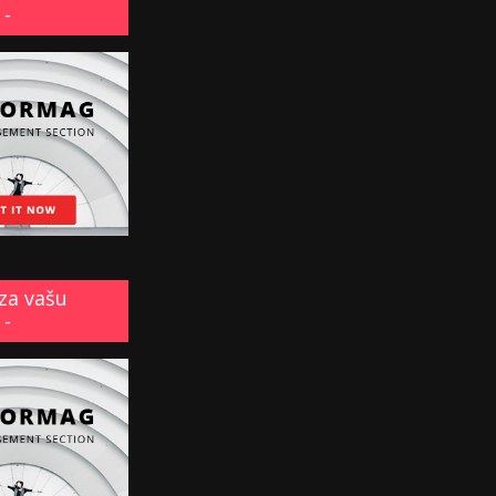
 -
za vašu
 -