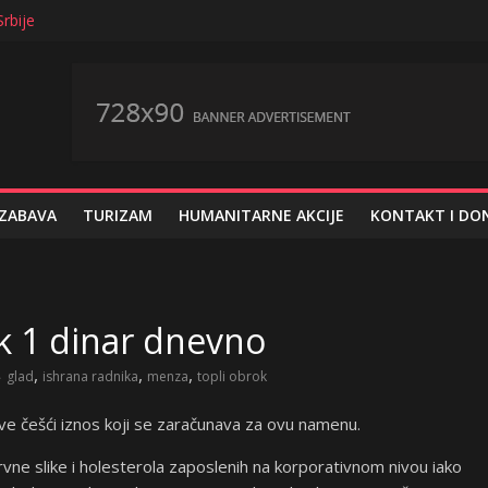
rbije
isao svaki peti zaposleni u privatnom sektoru
ne i nezaštićene u privatnom sektoru
 krupnih 15.125.000 evra
canje za knjige po strukturi potrošačke korpe
 ZABAVA
TURIZAM
HUMANITARNE AKCIJE
KONTAKT I DON
k 1 dinar dnevno
,
,
,
glad
ishrana radnika
menza
topli obrok
ve češći iznos koji se zaračunava za ovu namenu.
rvne slike i holesterola zaposlenih na korporativnom nivou iako